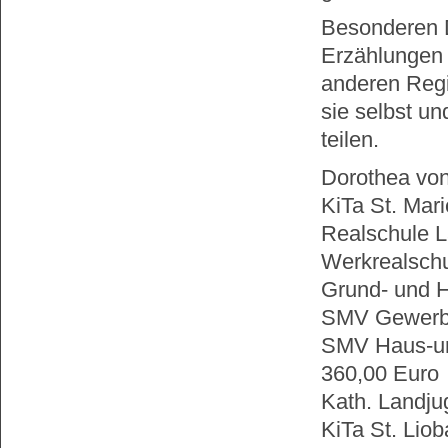
Besonderen D
Erzählungen 
anderen Regi
sie selbst un
teilen.
Dorothea von
KiTa St. Mar
Realschule 
Werkrealschu
Grund- und H
SMV Gewerbl
SMV Haus-un
360,00 Euro
Kath. Landj
KiTa St. Lio