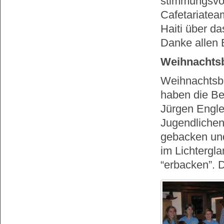
stimmungsvo
Cafetariateam
Haiti über d
Danke allen B
Weihnachts
Weihnachtsbä
haben die Be
Jürgen Engle
Jugendlichen
gebacken un
im Lichtergla
“erbacken”. 