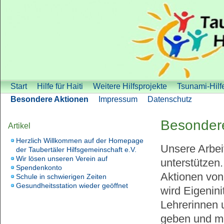
Start
Hilfe für Haiti
Weitere Hilfsprojekte
Tsunami-Hilf
Besondere Aktionen
Impressum
Datenschutz
Besonder
Artikel
Herzlich Willkommen auf der Homepage
Unsere Arbeit
der Taubertäler Hilfsgemeinschaft e.V.
Wir lösen unseren Verein auf
unterstützen
Spendenkonto
Aktionen von
Schule in schwierigen Zeiten
Gesundheitsstation wieder geöffnet
wird Eigenin
Lehrerinnen u
geben und mi