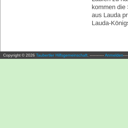
kommen die S
aus Lauda pr
Lauda-König
Copyright ©
2026
Taubertler Hilfsgemeinschaft
.
----------
Anmelden
---