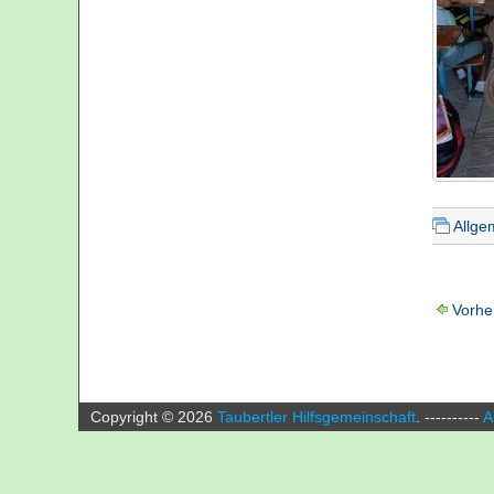
Allge
Vorhe
Copyright ©
2026
Taubertler Hilfsgemeinschaft
.
----------
A