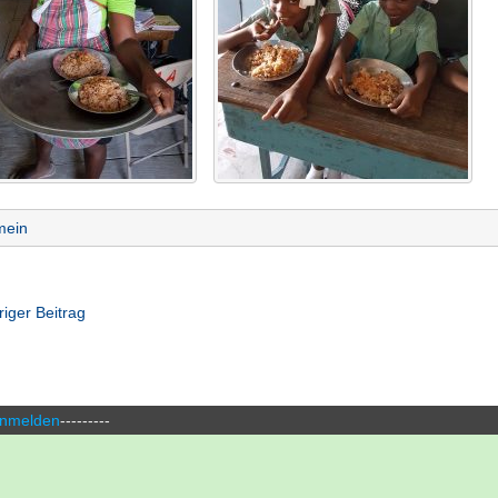
mein
riger Beitrag
nmelden
---------