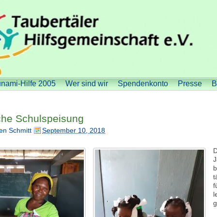
nami-Hilfe 2005
Wer sind wir
Spendenkonto
Presse
B
che Schulspeisung
en Schmitt
September 10, 2018
D
J
b
t
f
l
g