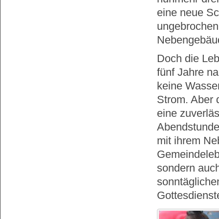
eine neue Sch
ungebrochen,
Nebengebäude
Doch die Le
fünf Jahre n
keine Wasser
Strom. Aber 
eine zuverlä
Abendstunden
mit ihrem Ne
Gemeindeleben
sondern auch 
sonntägliche
Gottesdienst