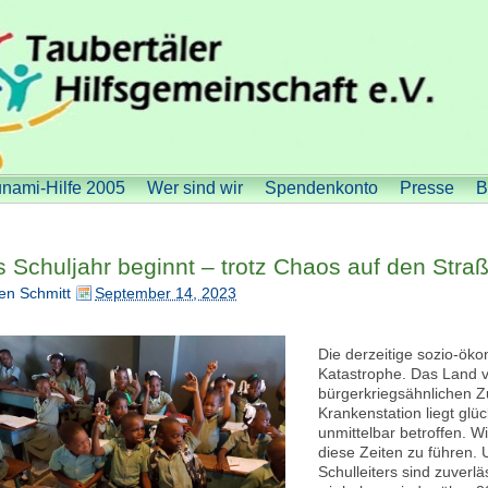
nami-Hilfe 2005
Wer sind wir
Spendenkonto
Presse
B
 Schuljahr beginnt – trotz Chaos auf den Straß
en Schmitt
September 14, 2023
Die derzeitige sozio-öko
Katastrophe. Das Land v
bürgerkriegsähnlichen 
Krankenstation liegt glü
unmittelbar betroffen. W
diese Zeiten zu führen. 
Schulleiters sind zuver