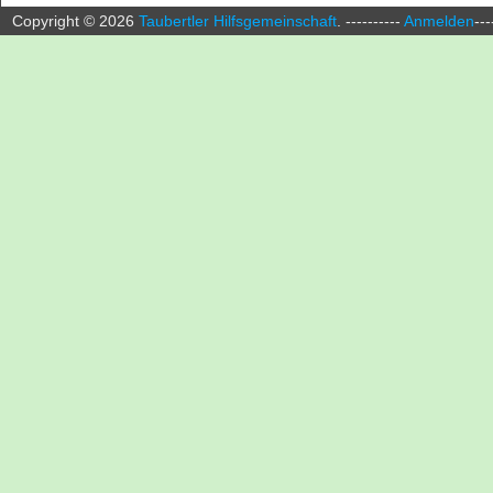
Copyright ©
2026
Taubertler Hilfsgemeinschaft
.
----------
Anmelden
---