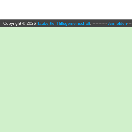
Copyright ©
2026
Taubertler Hilfsgemeinschaft
.
----------
Anmelden
---